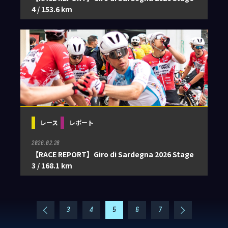
4 / 153.6 km
レース
レポート
2026.02.28
【RACE REPORT】Giro di Sardegna 2026 Stage
3 / 168.1 km
3
4
5
6
7