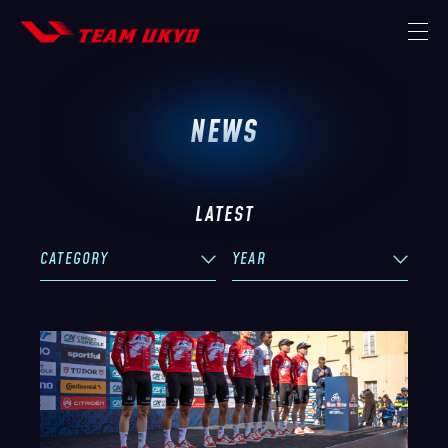
NEWS
TOP
NEWS
LATEST
MISSION
CATEGORY
YEAR
THE TEAM
STRATEGIC PARTNER
イベント
MEMBER
グッズ
CONTACT
チーム
STORE