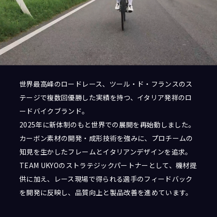
Follow us
世界最高峰のロードレース、ツール・ド・フランスのス
テージで複数回優勝した実績を持つ、イタリア発祥のロ
JCL LEAGUE HP
ードバイクブランド。
2025年に新体制のもと世界での展開を再始動しました。
カーボン素材の開発・成形技術を強みに、プロチームの
知見を生かしたフレームとイタリアンデザインを追求。
TEAM UKYOのストラテジックパートナーとして、機材提
供に加え、レース現場で得られる選手のフィードバック
を開発に反映し、品質向上と製品改善を進めています。