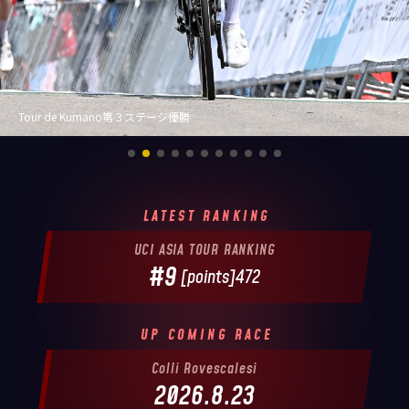
Follow us
Giro-di-Sardegna初戦優勝
JCL LEAGUE HP
LATEST RANKING
UCI ASIA TOUR RANKING
#9
[points]472
UP COMING RACE
Colli Rovescalesi
2026.8.23