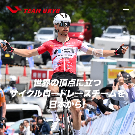
TOP
NEWS
MISSION
THE TEAM
STRATEGIC PARTNER
MEMBER
CONTACT
STORE