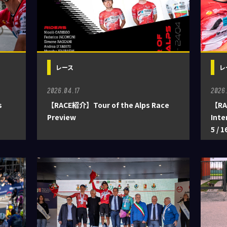
レース
レ
2026.04.17
2026
s
【RACE紹介】Tour of the Alps Race
【RA
Preview
Inte
5 / 