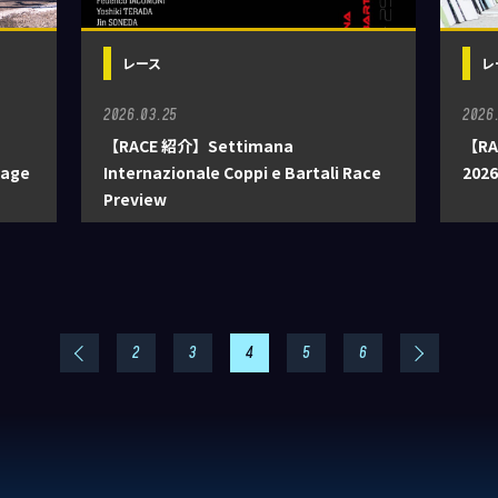
レース
レ
2026.03.25
2026
【RACE 紹介】Settimana
【RA
tage
Internazionale Coppi e Bartali Race
2026
Preview
2
3
4
5
6