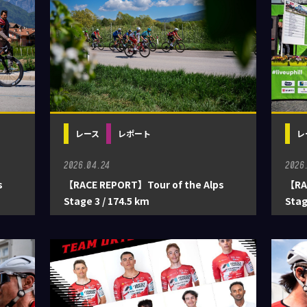
レース
レポート
レ
2026.04.24
2026
s
【RACE REPORT】Tour of the Alps
【RA
Stage 3 / 174.5 km
Stag