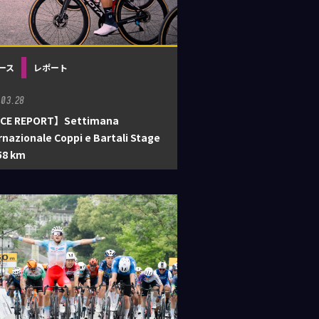
ース
レポート
.03.28
CE REPORT】Settimana
rnazionale Coppi e Bartali Stage
158 km