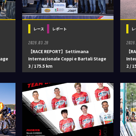
レース
レポート
レ
2026.03.28
2026
【RACE REPORT】Settimana
【RA
tage
Internazionale Coppi e Bartali Stage
Inte
3 / 175.5 km
2 / 