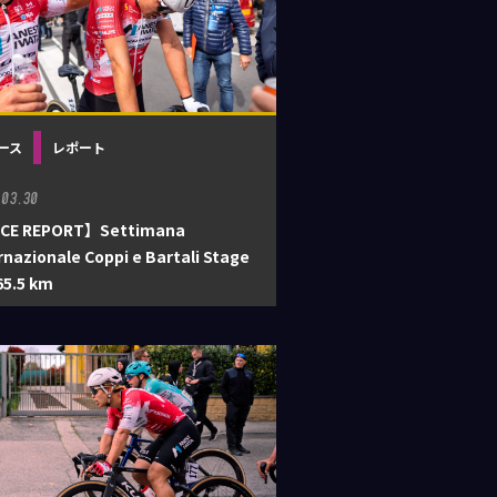
ース
レポート
.03.30
CE REPORT】Settimana
rnazionale Coppi e Bartali Stage
165.5 km