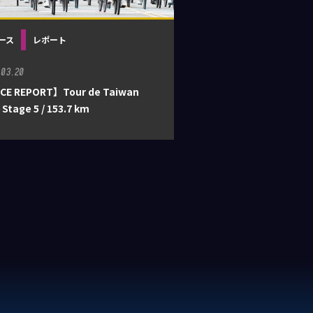
ース
レポート
.03.20
CE REPORT】Tour de Taiwan
 Stage 5 / 153.7 km