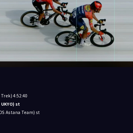
 Trek) 4:52:40
 UKYO) st
DS Astana Team) st