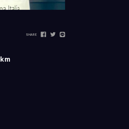
SHARE
5km