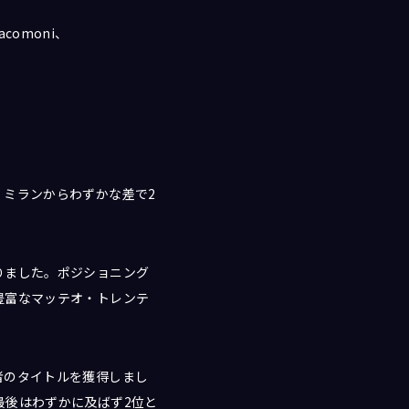
Iacomoni、
・ミランからわずかな差で2
りました。ポジショニング
豊富なマッテオ・トレンテ
者のタイトルを獲得しまし
最後はわずかに及ばず2位と