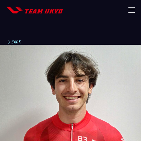
TOP
BACK
NEWS
MISSION
THE TEAM
STRATEGIC PARTNER
MEMBER
CONTACT
STORE