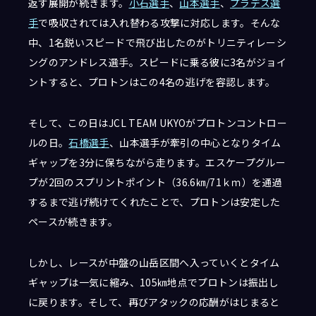
返す展開が続きます。
小石選手
、
山本選手
、
プラデス選
手
で吸収されては入れ替わる攻撃に対応します。そんな
中、1名鋭いスピードで飛び出したのがトリニティレーシ
ングのアンドレス選手。スピードに乗る彼に3名がジョイ
ントすると、プロトンはこの4名の逃げを容認します。
そして、この日はJCL TEAM UKYOがプロトンコントロー
ルの日。
石橋選手
、山本選手が牽引の中心となりタイム
ギャップを3分に保ちながら走ります。エスケープグルー
プが2回のスプリントポイント（36.6㎞/71ｋｍ）を通過
するまで逃げ続けてくれたことで、プロトンは安定した
ペースが続きます。
しかし、レースが中盤の山岳区間へ入っていくとタイム
ギャップは一気に縮み、105㎞地点でプロトンは振出し
に戻ります。そして、再びアタックの応酬がはじまると