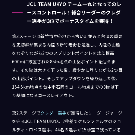
JCL TEAM UKYO チーム一丸となってのレ
ースコントロール！総合リーダーのクレダ
ー選手が3位でボーナスタイムを獲得！
第3ステージは新竹市中心地から古い町並みと台湾の重要
な史跡群が集まる内陸の新竹老街を通過し、内陸の山麓
をなぞりながら2つのスプリントポイントを越え標高
600mに設置された85㎞地点の山岳ポイントを迎えま
す。その後は大きく下った後、緩やかに登りながら2つ目
の山岳ポイント。
そしてアップダウンを繰り返した後、
154.5km地点の台中市石岡のゴール地点までの3㎞は下
り基調になるコースレイアウト。
第2ステージで
クレダー選手
が獲得したリーダージャージ
を守るJCL TEAM UKYO。2秒差でケルンファルマのジョ
ルディ・ロペス選手、44名の選手が15秒差で残っている