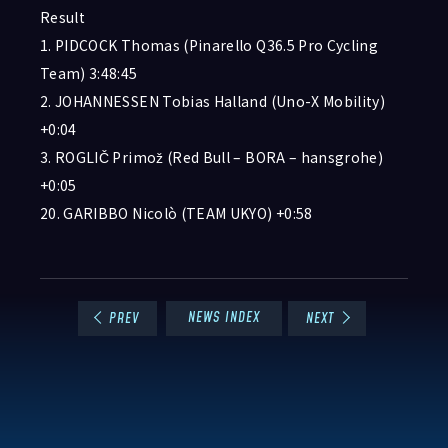
Result
1. PIDCOCK Thomas (Pinarello Q36.5 Pro Cycling
Team) 3:48:45
2. JOHANNESSEN Tobias Halland (Uno-X Mobility)
+0:04
3. ROGLIČ Primož (Red Bull – BORA – hansgrohe)
+0:05
20. GARIBBO Nicolò (TEAM UKYO) +0:58
NEWS INDEX
PREV
NEXT