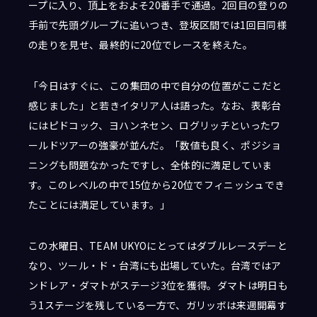
ープに入り、頂上をおよそ20番手で通過。2回目の登りの
手前で先頭グループに追いつき、登坂区間では1回目同様
の走りを見せ、最終的に20位でレースを終えた。
「今日はすぐに、この集団の中で自分の位置がここだと
感じました」と若きイタリア人は語った。なお、表彰台
にはピドコック、ヨハンネセン、ログリッチといったワ
ールドツアーの強豪が並んだ。「数値も良く、ポジショ
ニングも問題なかったですし、全体的に満足していま
す。このレベルの中で15位から20位でフィニッシュでき
たことには満足しています。」
この水曜日、TEAM UKYOにとってはダブルレースデーと
なり、ツール・ド・台湾にも出場していた。台湾ではア
ンドレア・ダマトがステージ3位を獲得。ダマトは明日も
う1ステージを残している一方で、ガリッボは来週開幕す