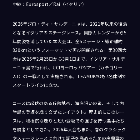
中継：Eurosport／Rai（イタリア）
2026年ジロ・ディ・サルデーニャは、2021年以来の復活
となるイタリアのステージレース。国際カレンダーから5
年間姿を消していた本大会は、全5ステージ・総距離約
830kmというフォーマットで再び開催される。第30回大
会は2026年2月25日から3月1日まで、イタリア・サルデ
ーニャ島で行われ、UCIヨーロッパツアー（カテゴリー
2.1）の一戦として実施される。TEAMUKYOも7名体制で
スタートラインに立つ。
コースは起伏のある丘陵地帯、海岸沿いの道、そして内
陸部の登坂を織り交ぜたレイアウト。歴史的にこのレー
スは、積極的な走りと短い登坂での強さを持つ選手たち
を勝者としてきた。2026年大会もまた、春のクラシック
やステージレースに向けて調子を高めるための序盤戦の