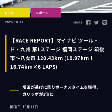
レース
レポート
Follow us
2025.10.11
SHARE
【RACE REPORT】マイナビ ツール・
ド・九州 第1ステージ 福岡ステージ 筑後
JCL LEAGUE HP
市〜八女市 120.43km (19.97km＋
16.74km×6 LAPS)
増田が逃げに乗りボーナスタイムを獲得、
ガリッボが3位に
開催日: 10月11日