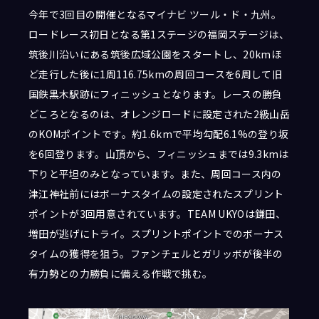
今年で3回目の開催となるマイナビ ツール・ド・九州。
ロードレース初日となる第1ステージの福岡ステージは、
筑後川沿いにある筑後広域公園をスタートし、20kmほ
ど走行した後に1周116.75kmの周回コースを6周して旧
国鉄黒木駅跡にフィニッシュとなります。レースの勝負
どころとなるのは、オレンジロードに設定された2級山岳
のKOMポイントです。約1.6kmで平均勾配6.1%の登り坂
を6回登ります。山頂から、フィニッシュまでは9.3kmは
下りと平坦のみとなっています。また、周回コース内の
津江神社前にはボーナスタイムの設定されたスプリント
ポイントが3回用意されています。TEAM UKYOは鎌田、
増田が逃げにトライ。スプリントポイントでのボーナス
タイムの獲得を狙う。ファンチェルとガリッボが後半の
有力勢との力勝負に備える作戦で挑む。