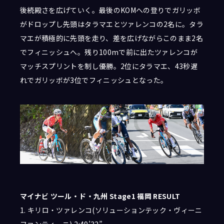
後続殿さを広げていく。最後のKOMへの登りでガリッボ
がドロップし先頭はタラマエとツァレンコの2名に。タラ
マエが積極的に先頭を走り、差を広げながらこのまま2名
でフィニッシュへ。残り100mで前に出たツァレンコが
マッチスプリントを制し優勝。2位にタラマエ、43秒遅
れでガリッボが3位でフィニッシュとなった。
マイナビ ツール・ド・九州 Stage1 福岡 RESULT
1. キリロ・ツァレンコ(ソリューションテック・ヴィーニ
ファンティーニ) 2:49’32”