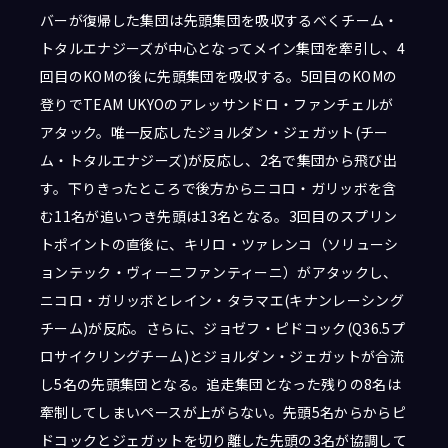
バーが復帰した集団は先頭集団を吸収するべくチーム・
トタルエナジーズが中心となってメイン集団を牽引し、4
回目のKOMの後に先頭集団を吸収する。5回目のKOMの
登りでTEAM UKYOのアレッサンドロ・ファンチェルが
アタック。唯一反応したジョルダン・ジェガット(チー
ム・トタルエナジーズ)が反応し、2名で集団から飛び出
す。下りきったところで後方からニコロ・ガリッボを含
む11名が追いつき先頭は13名となる。3回目のスプリン
トポイントの直後に、キリロ・ツァレンコ（ソリューシ
ョンテック・ヴィーニファンティーニ）がアタックし、
ニコロ・ガリッボとレイン・タラマエ(キナンレーシング
チーム)が反応。さらに、ジョゼフ・ピドコック(Q36.5プ
ロサイクリングチーム)とジョルダン・ジェガットが合流
し5名の先頭集団となる。追走集団となった残りの8名は
牽制してしまいペースが上がらない。先頭5名からからピ
ドコックとジェガットを切り離した先頭の3名が協調して