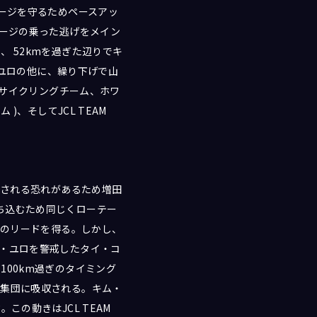
ャージを守るためペースアッ
ャージの乗った逃げをメイン
 52kmを過ぎた辺りでキ
・ユロの他に、繰り下げで山
スサイクリングチーム、ホワ
)、そしてJCL TEAM
転される恐れがあるため増田
ち込むため同じくローテー
どのリードを得る。しかし、
ム・ユロを警戒したタイ・コ
00km過ぎのタイミング
て集団に吸収される。キム・
の動きはJCL TEAM