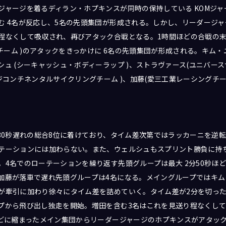
ジャージを着るディラン・ホプキンスが同時の保持している KOMジ
む 4名が反応し、5名の先頭集団が形成される。しかし、リーダージ
程なくして吸収され、再びアタック合戦となる。1時間ほどの合戦の末、
グチーム )のアタックをきっかけに 6名の先頭集団が形成される。キム
ュ (シーキャッシュ・ボディーラップ )、ストラヴァース(ユニバー
コンチネンタルサイクリングチーム )、加藤(愛三工業レーシングチーム 
分30秒遅れの総合8位に着けており、タイム差次第ではラッカーニを逆
テーションには加わらない。また、ウェルシュもスプリント勝負に持
。4名でのローテーションを繰り返す先頭グループは最大 2分50秒ほ
加藤が落車で遅れ先頭グループは4名になる。メイングループではキ
が牽引に加わり徐々にタイム差を詰めていく。タイム差が2分を切った1
プから飛び出し独走を開始。増田を含む3名はこれを見送り程なくし
どに縮まったメイン集団からリーダージャージのホプキンスがアタック。こ