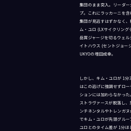
集団のまま突入。リーダー
プ。これにラッカーニを含
集団が見逃すはずかなく、
ム・ユロ (LXサイクリン
岳賞ジャージを切るウェルシ
イトハウス (セントジョージ
UKYOの増田成幸。
しかし、キム・ユロが 1
はこの逃げに強調せずロー
ションには加わらなかった
ストラヴァースが脱落し、
ンチネンタルやトレンガヌ
でキム・ユロが先頭グルー
ユロとのタイム差が 1分ほ