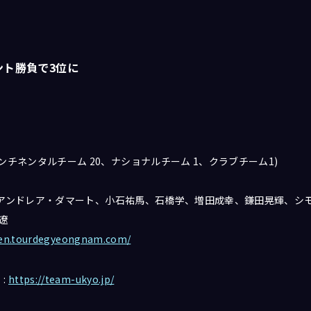
ント勝負で3位に
コンチネンタルチーム 20、ナショナルチーム 1、クラブチーム1)
メンバー:アンドレア・ダマート、小石祐馬、石橋学、増田成幸、鎌田晃輝、
 遼
/en.tourdegyeongnam.com/
 :
https://team-ukyo.jp/