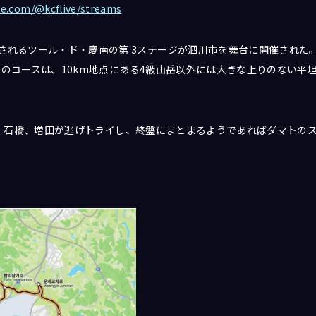
be.com/@kcflive/streams
されるツール・ド・慶南の第 3ステージが泗川市を舞台に開催された
7kmのコースは、10km地点にある4級山岳以外には大きな上りのない
は、鎌田、石橋、増田が逃げトライし、終盤にまとまるようであればダマト