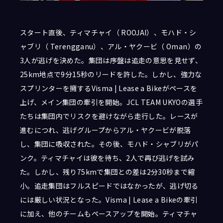
スタート直後、ティマチャイ（ ROOJAI）、モハド・シ
ャブリ（ Terengganu）、アル・ヤクービ（ Oman）の
3人が逃げを決めた。集団は序盤は追走の意思を見せず、
25km地点で9分15秒のリードを許した。しかし、強力な
スプリンターを擁するVisma | Lease a Bikeがペースを
上げ、メイン集団の牽引を開始。JCL TEAM UKYOの選手
たちは集団内でリスクを避けながら走行した。レースが
進むにつれ、逃げグループからアル・ヤクービが脱落
し、集団に吸収された。その後、モハド・シャブリがパ
ンク。ティマチャイは彼を待ち、2人で再び逃げを試み
た。しかし、残り75kmで集団との差は2分30秒まで縮
小。追走集団はフルスピードではなかったが、逃げ切る
には厳しい状況となった。Visma | Lease a Bikeの牽引
に加え、他のチームもペースアップを開始。ティマチャ