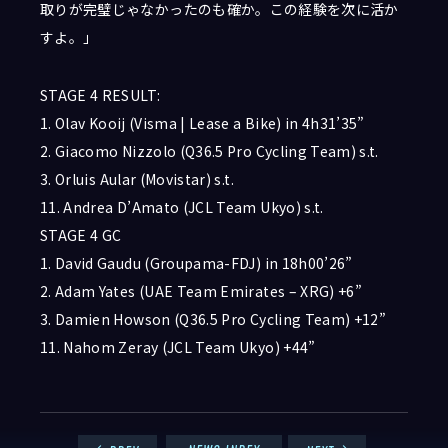
取りが完璧じゃなかったのも確か。この経験を次に活か
すよ。」
STAGE 4 RESULT:
1. Olav Kooij (Visma | Lease a Bike) in 4h31’35”
2. Giacomo Nizzolo (Q36.5 Pro Cycling Team) s.t.
3. Orluis Aular (Movistar) s.t.
11. Andrea D’Amato (JCL Team Ukyo) s.t.
STAGE 4 GC
1. David Gaudu (Groupama-FDJ) in 18h00’26”
2. Adam Yates (UAE Team Emirates – XRG) +6”
3. Damien Howson (Q36.5 Pro Cycling Team) +12”
11. Nahom Zeray (JCL Team Ukyo) +44”