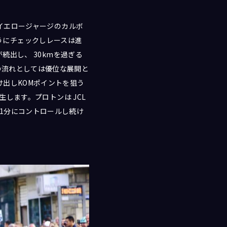
イエロージャージのカルボ
ようにチェックしレースは進
出し、 30kmを過ぎる
スの流れとしては優位な展開と
抜け出しKOMポイントを狙う
します。プロトンは JCL
を 1分にコントロールし続け