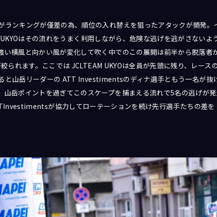
がランキングが僅差の為、順位の入れ替えを狙ったアタックが頻発。
EAM UKYOはその流れをうまく利用しながら、危険な逃げを逃がさない
強い横風と向かい風が変化して吹く中でのこの展開は前半から脱落者が続
が絞られます。ここでは JCLTEAM UKYOは全員が先頭に残り、レー
山岳リーダーの ATT Investimentsのディナ選手ともう一名が
、山岳ポイントを過ぎてこのスケープを捕まえる流れで5名の逃げが発生
ATTInvestimentsが協力してローテーションを続け先行選手たちの差