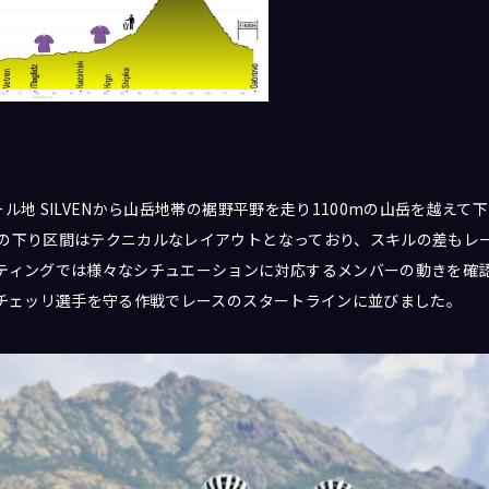
地 SILVENから山岳地帯の裾野平野を走り1100mの山岳を越えて下り
の下り区間はテクニカルなレイアウトとなっており、スキルの差もレ
ティングでは様々なシチュエーションに対応するメンバーの動きを確認
ルチェッリ選手を守る作戦でレースのスタートラインに並びました。