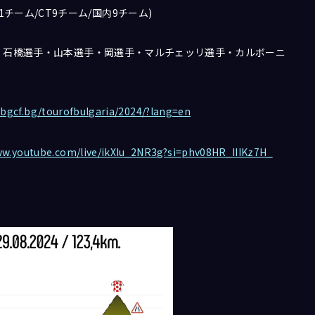
 1チーム/CT9チーム/国内9チーム)
メンバー : 石橋選手・山本選手・岡選手・マルチェッリ選手・カルボーニ
/bgcf.bg/tourofbulgaria/2024/?lang=en
ww.youtube.com/live/ikXIu_2NR3g?si=phv08HR_IIIKz7H_