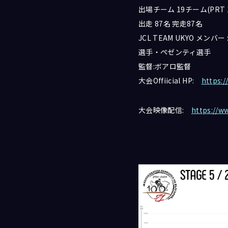
出場チーム 19チーム(PRT
出走 87名 完走87名
JCL TEAM UKYO 
選手・ペゼンティ選手
監督:ボアロ監督
大会Offiicial HP:
https:/
大会映像配信:
https://w