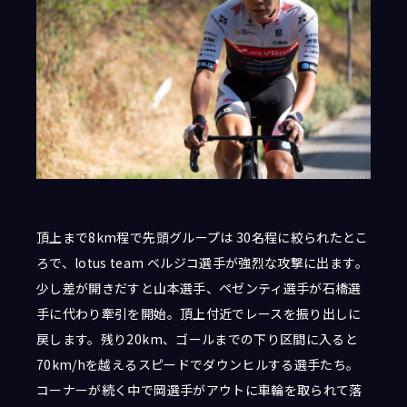
頂上まで8km程で先頭グループは 30名程に絞られたとこ
ろで、lotus team ベルジコ選手が強烈な攻撃に出ます。
少し差が開きだすと山本選手、ペゼンティ選手が石橋選
手に代わり牽引を開始。頂上付近でレースを振り出しに
戻します。残り20km、ゴールまでの下り区間に入ると
70km/hを越えるスピードでダウンヒルする選手たち。
コーナーが続く中で岡選手がアウトに車輪を取られて落