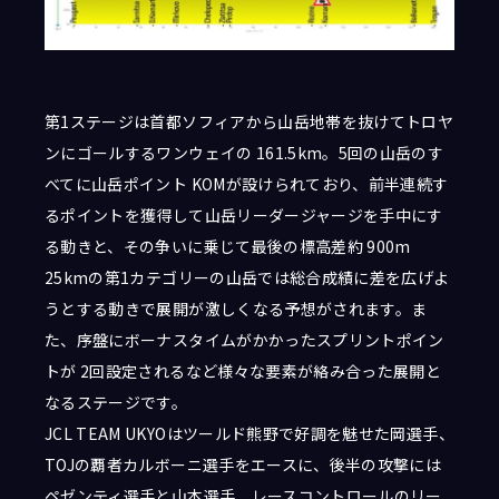
第1ステージは首都ソフィアから山岳地帯を抜けてトロヤ
ンにゴールするワンウェイの 161.5km。5回の山岳のす
べてに山岳ポイント KOMが設けられており、前半連続す
るポイントを獲得して山岳リーダージャージを手中にす
る動きと、その争いに乗じて最後の標高差約 900m
25kmの第1カテゴリーの山岳では総合成績に差を広げよ
うとする動きで展開が激しくなる予想がされます。ま
た、序盤にボーナスタイムがかかったスプリントポイン
トが 2回設定されるなど様々な要素が絡み合った展開と
なるステージです。
JCL TEAM UKYOはツールド熊野で好調を魅せた岡選手、
TOJの覇者カルボーニ選手をエースに、後半の攻撃には
ペゼンティ選手と山本選手、レースコントロールのリー