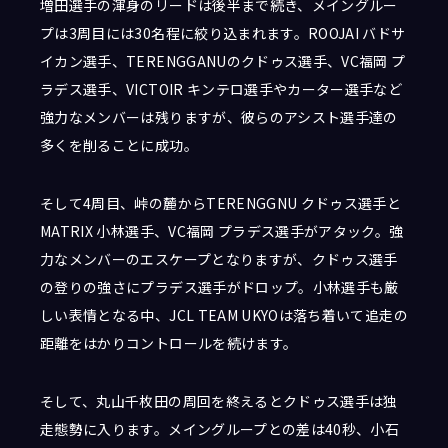
増田選手の渾身のリードは後半まで続き、メイングルー
プは3周目には30名程に絞り込まれます。ROOJAI バドサ
イカン選手、TERENGGANUのクドゥス選手、VC福岡 プ
ラデス選手、VICTOIR キンテロ選手やカーター選手など
強力なメンバーは残りますが、彼らのアシスト選手達の
多くを削ることに成功。
そして4周目、峠の麓からTERENGGNU クドゥス選手と
MATRIX 小林選手、VC福岡 プラデス選手がアタック。強
力なメンバーのエスケープとなりますが、クドゥス選手
の登りの強さにプラデス選手がドロップ。小林選手も厳
しい表情となる中、JCL TEAM UKYOは落ち着いて追走の
距離をはかりコントロールを続けます。
そして、丸山千枚田の周回を終えるとクドゥス選手は独
走態勢に入ります。メイングループとの差は40秒、小石