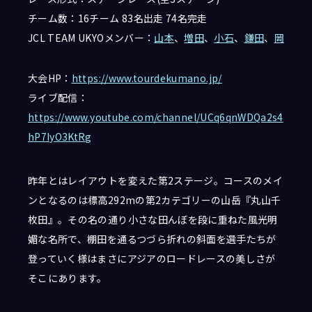
チーム数：16チーム 83名出走 74名完走
JCL TEAM UKYOメンバー：
山本
、
増田
、
小石
、
鎌田
、
岡
大会HP：
https
://www.tourdekumano.jp/
ライブ配信：
https://www.youtube.com/channel/UCq6qnWDQa2s4
hP7IyO3KtRg
昨年とはレイアウトを変えた第2ステージ。コースのメイ
ンとなるのは標高292mの第2カテゴリーの山岳『丸山千
枚田』。その名の通り小さな田んぼを段に重ねた風光明
媚な名所で、棚田を通るつづら折れの斜面を選手たちが
登っていく様はまさにアジアのロードレースの美しさが
そこにあります。