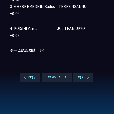
3 GHEBREMEDHIN Kudus TERRENGANNU
+0:06
4 KOISIHI Yuma JCL TEAM UKYO
+0:07
チーム総合成績
1位
NEWS INDEX
PREV
NEXT