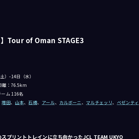
】Tour of Oman STAGE3
（土）-14日（水）
距離：76.5km
ーム 116名
：
増田
、
山本
、
石橋
、
アール
、
カルボーニ
、
マルチェッリ
、
ベゼンティ
スプリントトレインに立ち向かったJCL TEAM UKYO