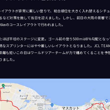
レイアウトが非常に厳しい登りで、総合順位を大きく入れ替えるシチ
るなど対策を施して当日を迎えました。しかし、前日の大雨の影響で
76㎞のコースレイアウトで行われました。
たほぼ平坦のステージに変更。ゴール前の登り500ｍは8％勾配とな
なスプリンターにはやや厳しいレイアウトとなりました。JCL TEAM
距離も短いこの日はワールドツアーチームが力で纏めてくることを予
りました。