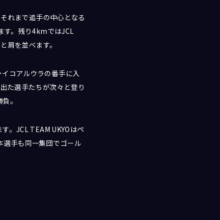
、それまで追手の中心となる
す。残り4kmではJCL
らと肩を並べます。
ャイコアルウラの番手に入
り出た選手たちが次々と登り
勝負。
CL TEAM UKYOはペ
本選手も同一集団でゴール