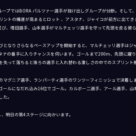
ループではBORA パルツァー選手が抜け出しグループが分断。そして
リントの機運が高まるとロット 、アスタナ、ジャイコが前方に出てきま
横に並び、増田選手、山本選手がマルチェッリ選手を守って先頭を走る彼
びとなりさらなるペースアップを開始すると、マルチェッリ選手はジ
タナの番手に入りチャンスを伺います。ゴールまで200m、先頭に躍
を失って落ちると後ろの選手と入れ替わる激しさの中でのスプリント
マグニア選手、ランパーティ選手のワンツーフィニッシュで決着します。J
ゴールになだれ込み16位でゴール。カルボー二選手、アール選手、山
した。
し、明日の第4ステージに向かいます。