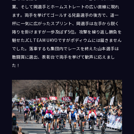
業、そして岡選手とホームストレートの広い直線に現れ
ます。両手を挙げてゴールする兒島選手の後方で、道一
杯に一気に広がったスプリント、岡選手は左手から鋭く
捲りを掛けますが一歩及ばず5位。攻撃を繰り返し勝負を
魅せたJCL TEAM UKYOですがポディウムには届きません
でした。落車するも集団内でレースを終えた山本選手は
敢闘賞に選出、表彰台で両手を挙げて歓声に応えまし
た！