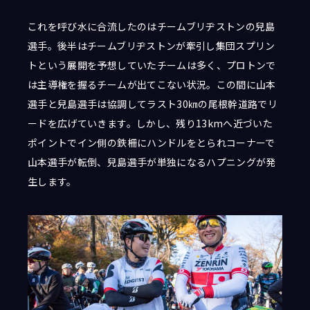
これを呼び水に合流したのはチームブリヂストンの兒島
選手。後半はチームブリヂストンが牽引し集団スプリン
トという展開を予想していたチームは多く、プロトンで
は主導権を握るチームが出てこない状況。この間に山本
選手と兒島選手は協調してラスト30㎞の尾根幹道路でリ
ードを広げていきます。しかし、残り13kmへ近づいた
ポイントでイン側の鉄柵にハンドルをとられコーナーで
山本選手が転倒、兒島選手が単独になるハプニングが発
生します。