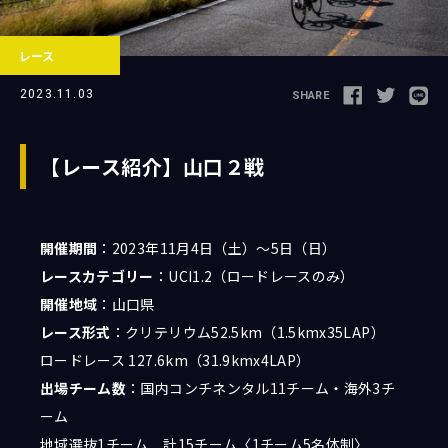
レース
Follow us
2023.11.03
SHARE
【レース紹介】山口２戦
JCL LEAGUE HP
開催期間
：2023年11月4日（土）～5日（日）
レースカテゴリー
：UCI1.2（ロードレースのみ）
開催地域
：山口県
レース形式
：クリテリウム52.5km（1.5kmx35LAP）
ロードレース 127.6km（31.9kmx4LAP）
出場チーム数
：国内コンチネンタル11チーム・海外3チ
ーム
地域選抜1チーム 計15チーム〈1チーム5名体制〉