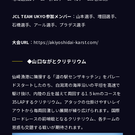
JCL TEAM UKYO
参加メンバー
：山本選手、増田選手、
石橋選手、アール選手、プラデス選手
大会
URL
：https://akiyoshidai-karst.com/
◆山口ながとクリテリウム
仙崎漁港に隣接する「道の駅センザキッチン」をパレー
ドスタートしたのち、白潟湾の海岸沿いの平坦を高速で
駆け抜け、内陸の丘を越えて周回する1.５kmのコースを
35LAPするクリテリウム。アタックの仕掛けやすいレイ
アウトから毎周回激しい展開が繰り広げられます。国際
ロードレースの前哨戦となるクリテリウム、各チームの
思惑も交錯する戦いが期待されます。