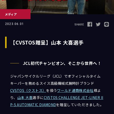
メディア
Follow us
2023.06.01
SHARE
【CVSTOS贈呈】山本 大喜選手
JCL LEAGUE HP
JCL初代チャンピオン、そこから世界へ！
ジャパンサイクルリーグ（JCL）でオフィシャルタイム
キーパーを務めるスイス高級機械式腕時計ブランド
CVSTOS（クストス）
を扱う
ワールド通商株式会社
様よ
り、
山本 大喜
選手に
CVSTOS CHALLENGE JET-LINER II
P-S AUTOMATIC DIAMOND
を贈呈していただきました。