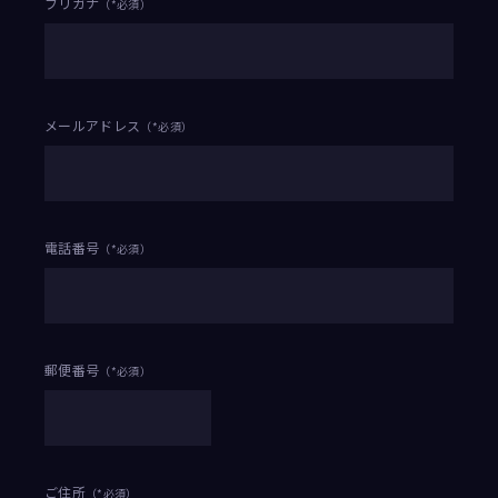
フリガナ
（*必須）
Follow us
メールアドレス
（*必須）
JCL LEAGUE HP
電話番号
（*必須）
郵便番号
（*必須）
ご住所
（*必須）